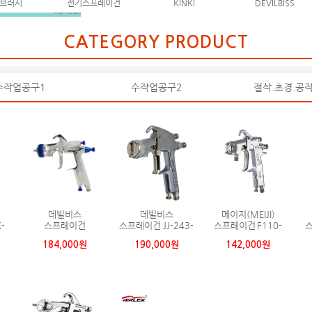
브러시
전기스프레이건
KINKI
DEVILBISS
CATEGORY PRODUCT
수작업공구1
수작업공구2
절삭.초경.공
데빌비스
데빌비스
메이지(MEIJI)
-
스프레이건
스프레이건 JJ-243-
스프레이건 F110-
스
FUNCYPRO-LGS-
1.3S
S15T
184,000원
190,000원
142,000원
14S