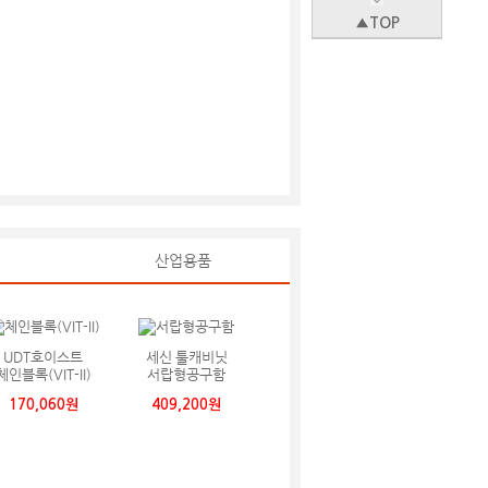
▲TOP
산업용품
UDT호이스트
세신 툴캐비닛
체인블록(VIT-II)
서랍형공구함
170,060원
409,200원