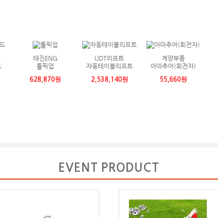
태진ENG
UDT리프트
계양부품
드
툴픽업
자동테이블리프트
아마추어(회전자)
628,870원
2,538,140원
55,660원
EVENT PRODUCT