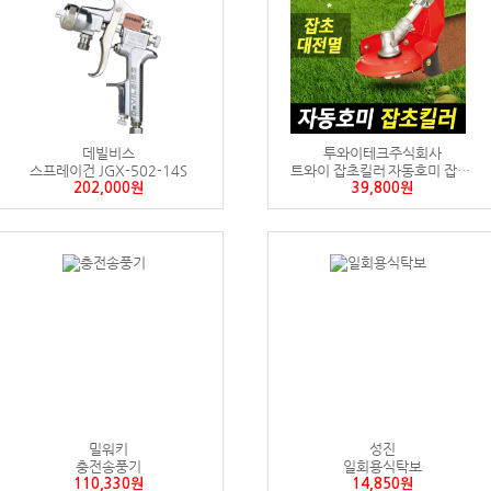
데빌비스
투와이테크주식회사
스프레이건 JGX-502-14S
트와이 잡초킬러 자동호미 잡초제거 예초기날 안전날 잔디깍기 제초기
202,000원
39,800원
밀워키
성진
충전송풍기
일회용식탁보
110,330원
14,850원