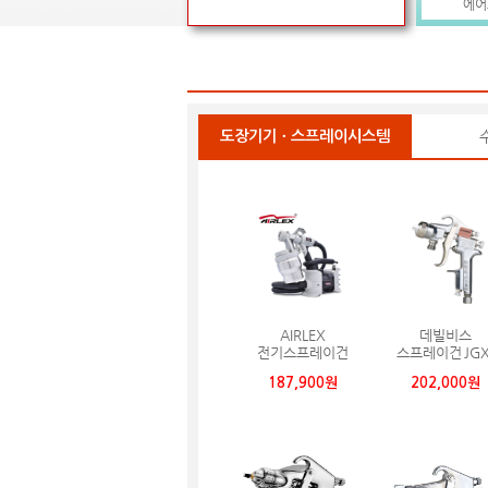
에어
도장기기ㆍ스프레이시스템
AIRLEX
데빌비스
전기스프레이건
스프레이건 JGX
Airlex Painworks
502-14S
187,900원
202,000원
800CS KR