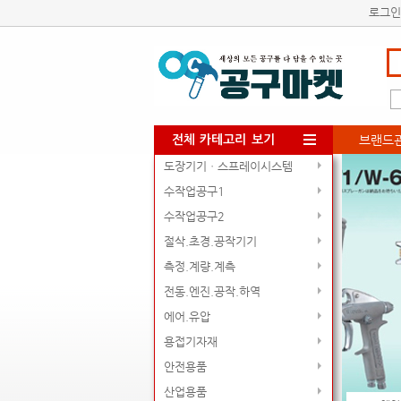
로그인
브랜드
전체 카테고리 보기
도장기기ㆍ스프레이시스템
수작업공구1
수작업공구2
절삭.초경.공작기기
측정.계량.계측
전동.엔진.공작.하역
에어.유압
용접기자재
안전용품
산업용품