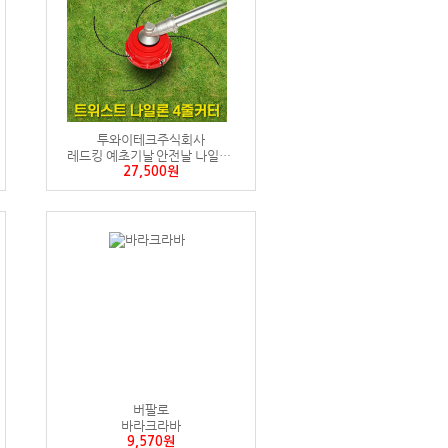
투와이테크주식회사
레드킹 예초기날 안전날 나일론커터 4날 줄날 끈날
27,500원
버팔로
바라크라바
9,570원