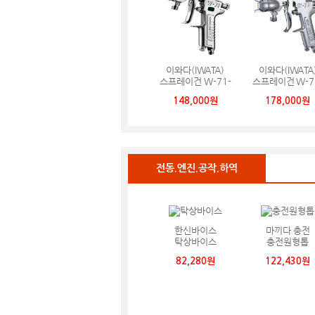
이와다(IWATA)
이와다(IWATA
스프레이건 W-71-
스프레이건 W-7
3S
3S
148,000원
178,000원
전동.엔진.공작.하역
한신바이스
마끼다 충전
탁상바이스
충전원형톱
82,280원
122,430원