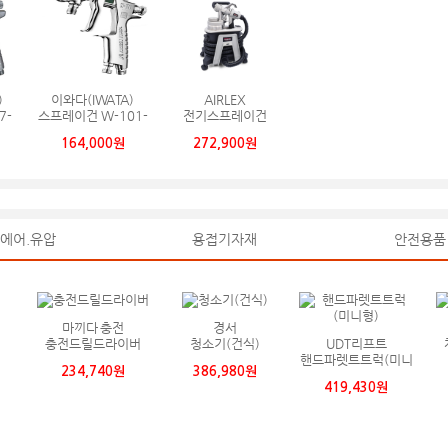
)
이와다(IWATA)
AIRLEX
7-
스프레이건 W-101-
전기스프레이건
152S
Airlex Painworks
164,000원
272,900원
1200CS KR
에어.유압
용접기자재
안전용품
마끼다 충전
경서
충전드릴드라이버
청소기(건식)
UDT리프트
핸드파렛트트럭(미니
234,740원
386,980원
형)
419,430원