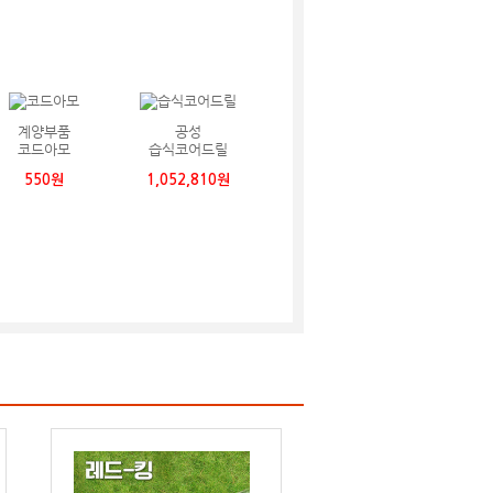
계양부품
공성
코드아모
습식코어드릴
550원
1,052,810원